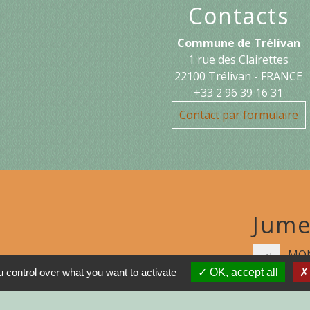
Contacts
Commune de Trélivan
1 rue des Clairettes
22100 Trélivan - FRANCE
+33 2 96 39 16 31
Contact par formulaire
Jume
MON
 control over what you want to activate
OK, accept all
N