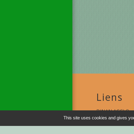
Liens
DINAN AGGLO
This site uses cookies and gives you
CINEMAS DINA