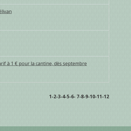
élivan
arif à 1 € pour la cantine, dès septembre
1
-2
-3
-4
-5
-6
-
7
-8
-9
-10
-11
-12