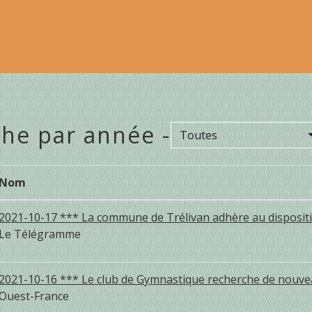
he par année -
Toutes
Nom
2021-10-17 *** La commune de Trélivan adhère au dispositi
Le Télégramme
2021-10-16 *** Le club de Gymnastique recherche de nouv
Ouest-France