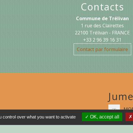
Contacts
Commune de Trélivan
1 rue des Clairettes
22100 Trélivan - FRANCE
+33 2 96 39 16 31
Contact par formulaire
Jume
MON
 control over what you want to activate
OK, accept all
N