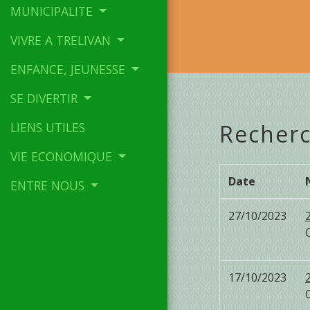
MUNICIPALITE
VIVRE A TRELIVAN
ENFANCE, JEUNESSE
SE DIVERTIR
LIENS UTILES
Recherc
VIE ECONOMIQUE
Date
ENTRE NOUS
27/10/2023
17/10/2023