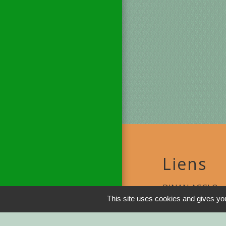
Liens
DINAN AGGLO
This site uses cookies and gives you
CINEMAS DINA