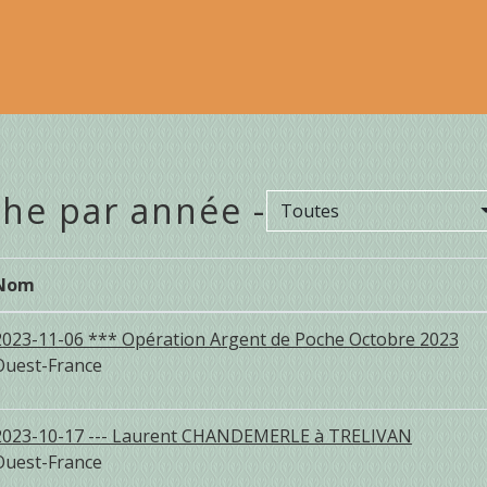
he par année -
Toutes
Nom
2023-11-06 *** Opération Argent de Poche Octobre 2023
Ouest-France
2023-10-17 --- Laurent CHANDEMERLE à TRELIVAN
Ouest-France