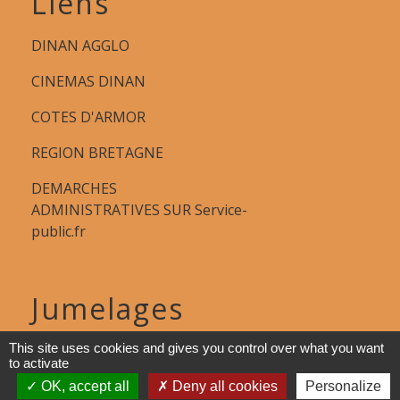
Liens
DINAN AGGLO
CINEMAS DINAN
COTES D'ARMOR
REGION BRETAGNE
DEMARCHES
ADMINISTRATIVES SUR Service-
public.fr
Jumelages
MONTGAILHARD (ARIEGE)
This site uses cookies and gives you control over what you want
to activate
OK, accept all
Deny all cookies
Personalize