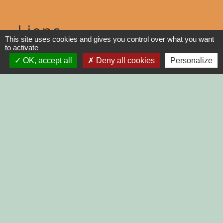
Liens
This site uses cookies and gives you control over what you want
to activate
DINAN AGGLO
OK, accept all
Deny all cookies
Personalize
CINEMAS DINAN
COTES D'ARMOR
REGION BRETAGNE
DEMARCHES
ADMINISTRATIVES SUR Service-
public.fr
Jumelages