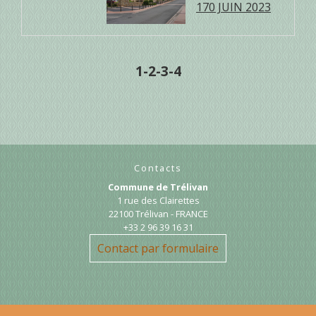
170 JUIN 2023
1
-2
-3
-4
Contacts
Commune de Trélivan
1 rue des Clairettes
22100 Trélivan - FRANCE
+33 2 96 39 16 31
Contact par formulaire