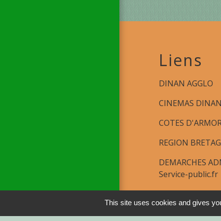
Liens
DINAN AGGLO
CINEMAS DINA
COTES D'ARMO
REGION BRETA
DEMARCHES ADM
Service-public.fr
This site uses cookies and gives you
Men