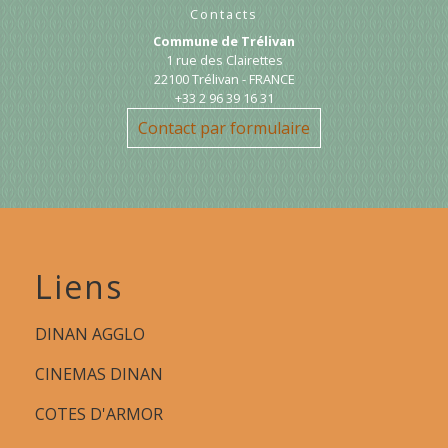
Contacts
Commune de Trélivan
1 rue des Clairettes
22100 Trélivan - FRANCE
+33 2 96 39 16 31
Contact par formulaire
Liens
DINAN AGGLO
CINEMAS DINAN
COTES D'ARMOR