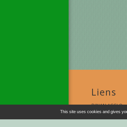
Liens
DINAN AGGLO
This site uses cookies and gives you
CINEMAS DINA