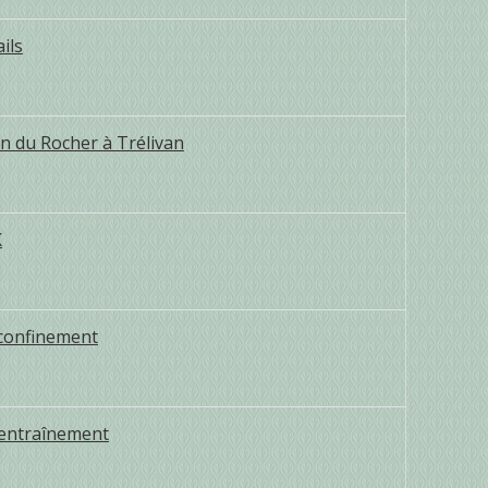
ils
in du Rocher à Trélivan
K
 confinement
d’entraînement