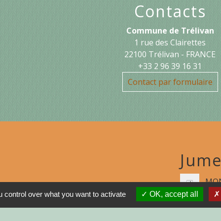
Contacts
Commune de Trélivan
1 rue des Clairettes
22100 Trélivan - FRANCE
+33 2 96 39 16 31
Contact par formulaire
Jume
MON
 control over what you want to activate
OK, accept all
N