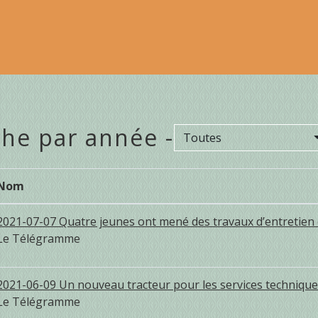
he par année -
Toutes
Nom
2021-07-07 Quatre jeunes ont mené des travaux d’entretien d
Le Télégramme
2021-06-09 Un nouveau tracteur pour les services technique
Le Télégramme