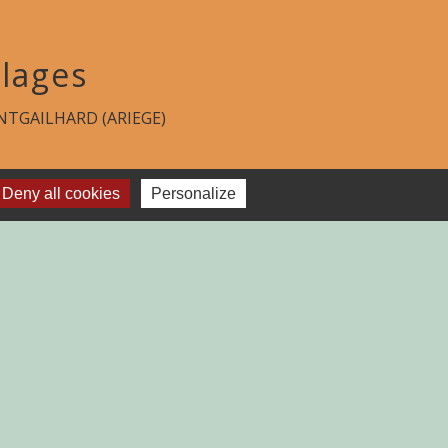
lages
TGAILHARD (ARIEGE)
Deny all cookies
Personalize
-
Plan du site
-
Gestion des cookies
es Communes