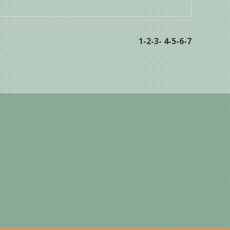
1
-2
-3
-
4
-5
-6
-7