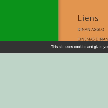
Liens
DINAN AGGLO
CINEMAS DINA
This site uses cookies and gives you
COTES D'ARMO
REGION BRETA
DEMARCHES ADM
Service-public.fr
Men