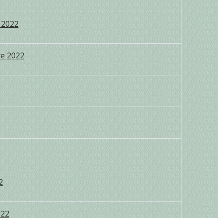
 2022
re 2022
2
022