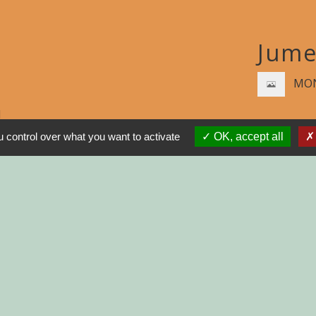
Jume
MON
N
 control over what you want to activate
OK, accept all
R
GNE
INISTRATIVES SUR
tions légales
-
Politique de confidentialité
-
Accessibilité
Site créé en partenariat avec Réseau d