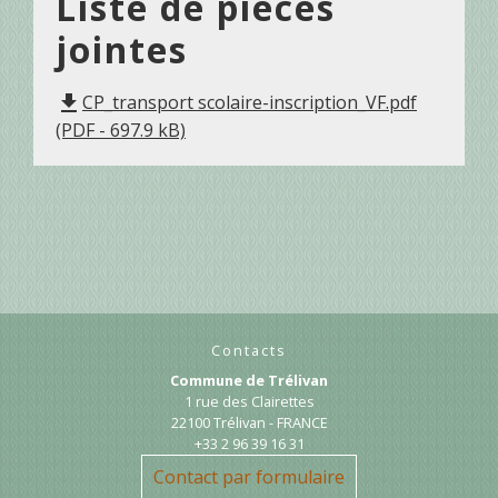
Liste de pièces
jointes
CP_transport scolaire-inscription_VF.pdf
file_download
(PDF - 697.9 kB)
Contacts
Commune de Trélivan
1 rue des Clairettes
22100 Trélivan - FRANCE
+33 2 96 39 16 31
Contact par formulaire