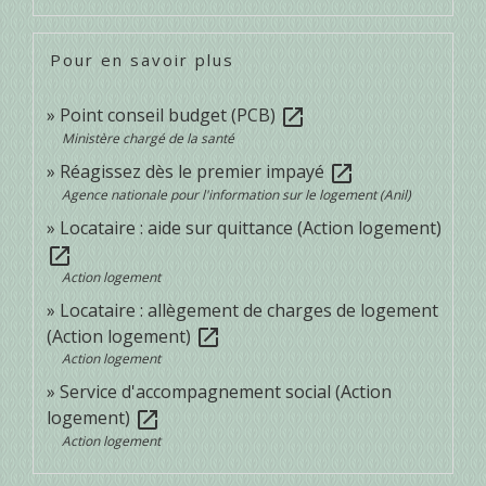
Pour en savoir plus
Point conseil budget (PCB)
open_in_new
Ministère chargé de la santé
Réagissez dès le premier impayé
open_in_new
Agence nationale pour l'information sur le logement (Anil)
Locataire : aide sur quittance (Action logement)
open_in_new
Action logement
Locataire : allègement de charges de logement
(Action logement)
open_in_new
Action logement
Service d'accompagnement social (Action
logement)
open_in_new
Action logement