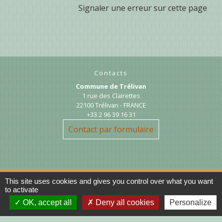
Signaler une erreur sur cette page
Contacts
Commune de Trélivan
1 rue des Clairettes
22100 Trélivan - FRANCE
+33 2 96 39 16 31
Contact par formulaire
This site uses cookies and gives you control over what you want
to activate
Liens
OK, accept all
Deny all cookies
Personalize