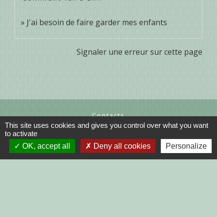
J'ai besoin de faire garder mes enfants
Signaler une erreur sur cette page
Contacts
This site uses cookies and gives you control over what you want
Commune de Trélivan
to activate
1 rue des Clairettes
OK, accept all
Deny all cookies
Personalize
22100 Trélivan - FRANCE
+33 2 96 39 16 31
Contact par formulaire