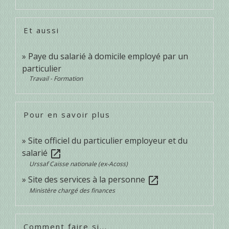
Et aussi
Paye du salarié à domicile employé par un
particulier
Travail - Formation
Pour en savoir plus
Site officiel du particulier employeur et du
salarié
open_in_new
Urssaf Caisse nationale (ex-Acoss)
Site des services à la personne
open_in_new
Ministère chargé des finances
Comment faire si...