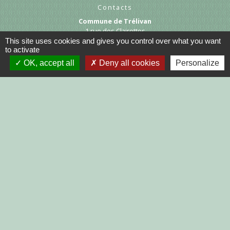
Contacts
Commune de Trélivan
1 rue des Clairettes
22100 Trélivan - FRANCE
This site uses cookies and gives you control over what you want
to activate
+33 2 96 39 16 31
OK, accept all
Deny all cookies
Personalize
Contact par formulaire
Liens
DINAN AGGLO
CINEMAS DINAN
COTES D'ARMOR