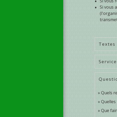
Si vous 
Si vous a
(l'organ
transmet
Textes
Service
Questi
Quels re
Quelles 
Que fair