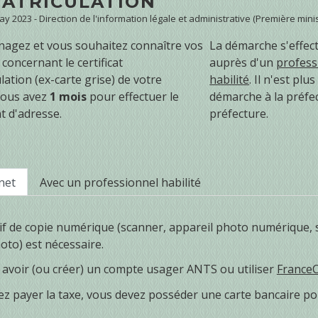
MATRICULATION
May 2023 - Direction de l'information légale et administrative (Première minis
agez et vous souhaitez connaître vos
La démarche s'effec
 concernant le certificat
auprès d'un
profess
lation (ex-carte grise) de votre
habilité
. Il n'est plu
Vous avez
1 mois
pour effectuer le
démarche à la préfe
 d'adresse.
préfecture.
net
Avec un professionnel habilité
if de copie numérique (scanner, appareil photo numérique,
oto) est nécessaire.
avoir (ou créer) un compte usager ANTS ou utiliser
France
ez payer la taxe, vous devez posséder une carte bancaire pour