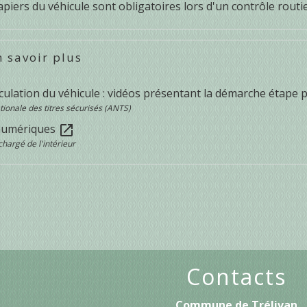
piers du véhicule sont obligatoires lors d'un contrôle routie
 savoir plus
culation du véhicule : vidéos présentant la démarche étape 
ionale des titres sécurisés (ANTS)
numériques
open_in_new
chargé de l'intérieur
Contacts
Commune de Trélivan