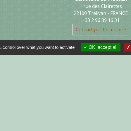
1 rue des Clairettes
22100 Trélivan - FRANCE
+33 2 96 39 16 31
Contact par formulaire
 control over what you want to activate
OK, accept all
Jume
MON
N
R
GNE