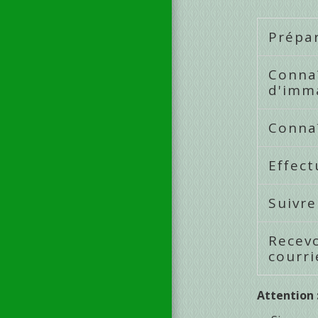
Prépa
Connaî
d'imm
Conna
Effect
Suivr
Recevo
courr
Attention 