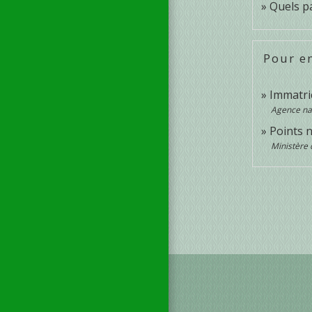
Quels pa
Pour en
Immatri
Agence nat
Points 
Ministère 