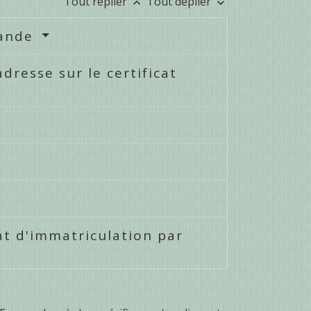
Tout replier
Tout déplier
keyboard_arrow_up
keyboard_arrow_down
mande
resse sur le certificat
cat d'immatriculation par