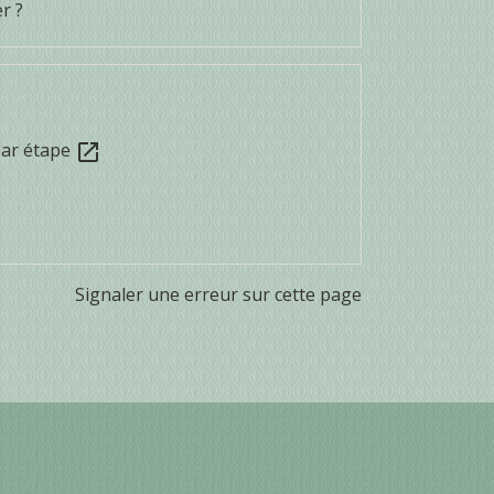
r ?
par étape
open_in_new
Signaler une erreur sur cette page