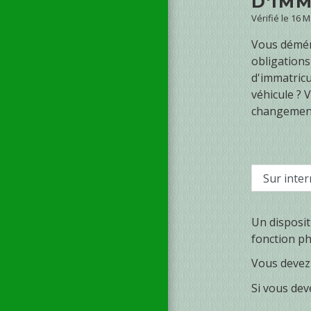
D'IM
Vérifié le 16 
Vous démén
obligations
d'immatricu
véhicule ? 
changement
Sur inter
Un disposit
fonction ph
Vous devez 
Si vous dev