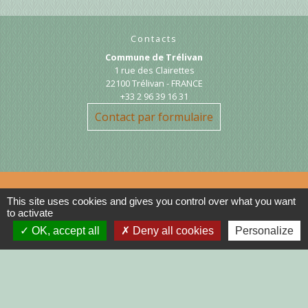
Contacts
Commune de Trélivan
1 rue des Clairettes
22100 Trélivan - FRANCE
+33 2 96 39 16 31
Contact par formulaire
This site uses cookies and gives you control over what you want
to activate
Liens
OK, accept all
Deny all cookies
Personalize
DINAN AGGLO
CINEMAS DINAN