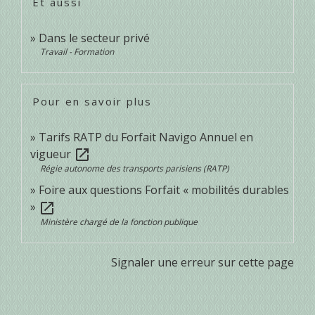
Et aussi
Dans le secteur privé
Travail - Formation
Pour en savoir plus
Tarifs RATP du Forfait Navigo Annuel en
vigueur
open_in_new
Régie autonome des transports parisiens (RATP)
Foire aux questions Forfait « mobilités durables
»
open_in_new
Ministère chargé de la fonction publique
Signaler une erreur sur cette page