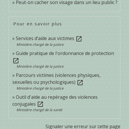
Peut-on cacher son visage dans un lieu public ?
Pour en savoir plus
Services d’aide aux victimes
open_in_new
Ministère chargé de la justice
Guide pratique de l'ordonnance de protection
open_in_new
Ministère chargé de la justice
Parcours victimes (violences physiques,
sexuelles ou psychologiques)
open_in_new
Ministère chargé de la justice
Outil d'aide au repérage des violences
conjugales
open_in_new
Ministère chargé de la santé
Signaler une erreur sur cette page