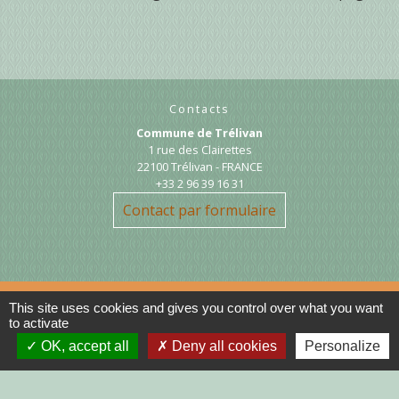
Contacts
Commune de Trélivan
1 rue des Clairettes
22100 Trélivan - FRANCE
+33 2 96 39 16 31
Contact par formulaire
This site uses cookies and gives you control over what you want
to activate
Liens
OK, accept all
Deny all cookies
Personalize
DINAN AGGLO