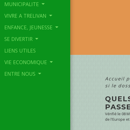
MUNICIPALITE
VIVRE A TRELIVAN
ENFANCE, JEUNESSE
SE DIVERTIR
LIENS UTILES
VIE ECONOMIQUE
ENTRE NOUS
Accueil p
si le dos
QUELS
PASS
Vérifié le 08 
de l'Europe et