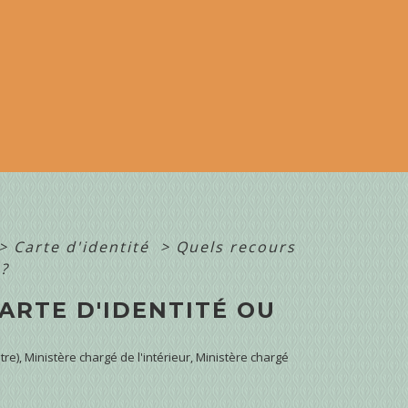
>
Carte d'identité
>
Quels recours
 ?
CARTE D'IDENTITÉ OU
tre), Ministère chargé de l'intérieur, Ministère chargé