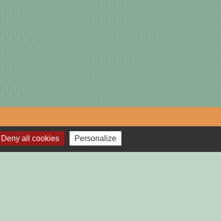
Deny all cookies
Personalize
lages
TGAILHARD (ARIEGE)