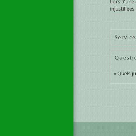
Lors d'une 
injustifiée
Service
Questi
Quels jus