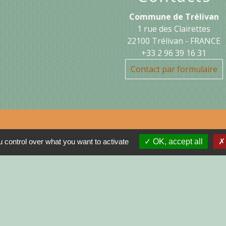
Commune de Trélivan
1 rue des Clairettes
22100 Trélivan - FRANCE
+33 2 96 39 16 31
Contact par formulaire
 control over what you want to activate
OK, accept all
Jume
MON
N
R