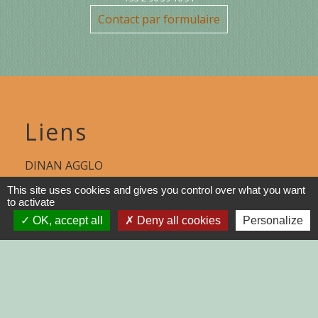
Contact par formulaire
Liens
DINAN AGGLO
This site uses cookies and gives you control over what you want
CINEMAS DINAN
to activate
COTES D'ARMOR
OK, accept all
Deny all cookies
Personalize
REGION BRETAGNE
DEMARCHES
ADMINISTRATIVES SUR Service-
public.fr