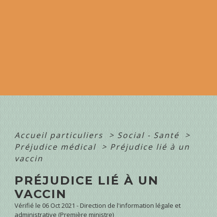
Accueil particuliers
>
Social - Santé
>
Préjudice médical
>
Préjudice lié à un
vaccin
PRÉJUDICE LIÉ À UN
VACCIN
Vérifié le 06 Oct 2021 - Direction de l'information légale et
administrative (Première ministre)