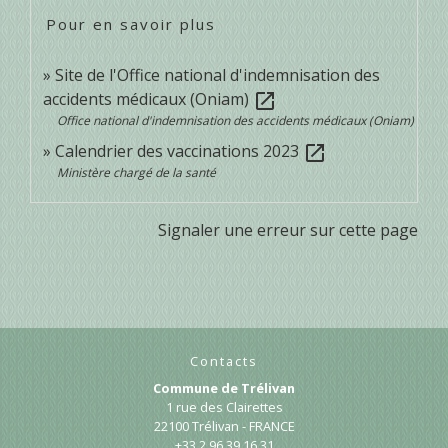
Pour en savoir plus
Site de l'Office national d'indemnisation des
accidents médicaux (Oniam)
open_in_new
Office national d'indemnisation des accidents médicaux (Oniam)
Calendrier des vaccinations 2023
open_in_new
Ministère chargé de la santé
Signaler une erreur sur cette page
Contacts
Commune de Trélivan
1 rue des Clairettes
22100 Trélivan - FRANCE
+33 2 96 39 16 31