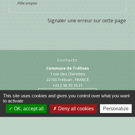
Pôle emploi
Signaler une erreur sur cette page
Contacts
Commune de Trélivan
1 rue des Clairettes
22100 Trélivan - FRANCE
+33 2 96 39 16 31
Contact par formulaire
This site uses cookies and gives you control over what you want
to activate
OK, accept all
Deny all cookies
Personalize