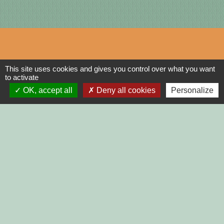
Liens
This site uses cookies and gives you control over what you want
to activate
DINAN AGGLO
OK, accept all
Deny all cookies
Personalize
CINEMAS DINAN
COTES D'ARMOR
REGION BRETAGNE
DEMARCHES
ADMINISTRATIVES SUR Service-
public.fr