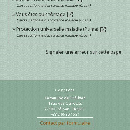
Caisse nationale d'assurance maladie (Cnam)
Vous êtes au chômage
open_in_new
Caisse nationale d'assurance maladie (Cnam)
Protection universelle maladie (Puma)
open_in_new
Caisse nationale d'assurance maladie (Cnam)
Signaler une erreur sur cette page
Contacts
Commune de Trélivan
1 rue des Clairettes
22100 Trélivan - FRANCE
+33 2 96 39 16 31
Contact par formulaire