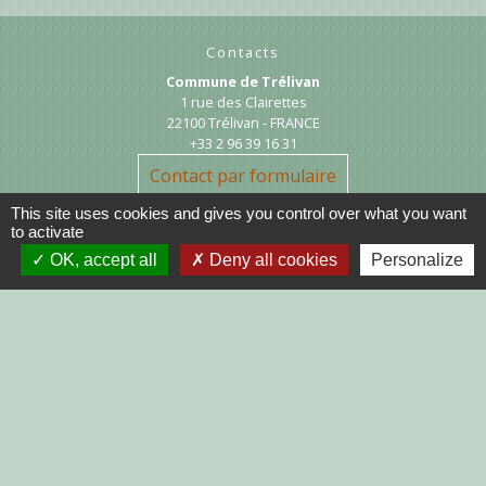
Contacts
Commune de Trélivan
1 rue des Clairettes
22100 Trélivan - FRANCE
+33 2 96 39 16 31
Contact par formulaire
This site uses cookies and gives you control over what you want
to activate
OK, accept all
Deny all cookies
Personalize
Liens
DINAN AGGLO
CINEMAS DINAN
COTES D'ARMOR