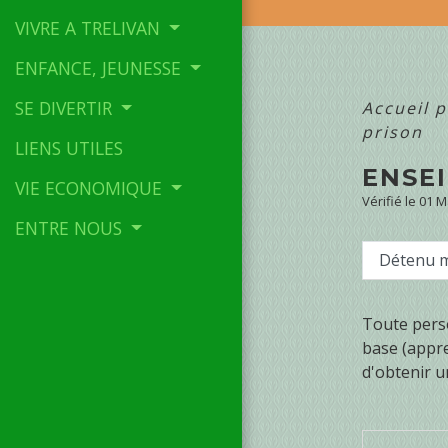
VIVRE A TRELIVAN
ENFANCE, JEUNESSE
SE DIVERTIR
Accueil p
prison
LIENS UTILES
ENSE
VIE ECONOMIQUE
Vérifié le 01 
ENTRE NOUS
Détenu 
Toute perso
base (appren
d'obtenir un