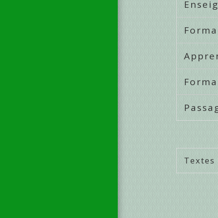
Ensei
Forma
Appre
Forma
Passa
Textes