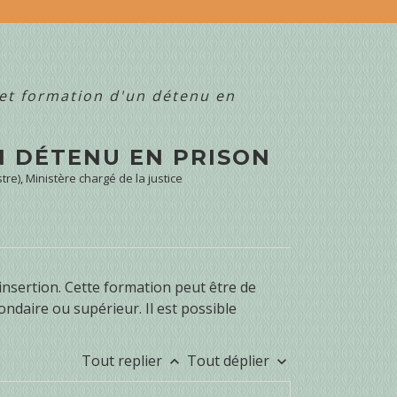
et formation d'un détenu en
N DÉTENU EN PRISON
tre), Ministère chargé de la justice
nsertion. Cette formation peut être de
condaire ou supérieur. Il est possible
Tout replier
Tout déplier
keyboard_arrow_up
keyboard_arrow_down