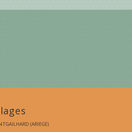
lages
TGAILHARD (ARIEGE)