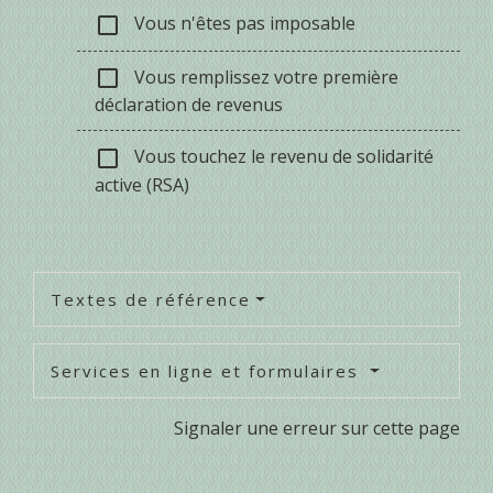
Vous n'êtes pas imposable
check_box_outline_blank
Vous remplissez votre première
check_box_outline_blank
déclaration de revenus
Vous touchez le revenu de solidarité
check_box_outline_blank
active (RSA)
Textes de référence
Services en ligne et formulaires
Signaler une erreur sur cette page