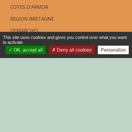
COTES D'ARMOR
REGION BRETAGNE
DEMARCHES
ADMINISTRATIVES SUR Service-
This site uses cookies and gives you control over what you want
to activate
public.fr
OK, accept all
Deny all cookies
Personalize
Jumelages
MONTGAILHARD (ARIEGE)
Mentions légales
-
Politique de confidentialité
-
Accessibilité
-
Plan du site
-
Gestion des cookies
Site créé en partenariat avec Réseau des Communes