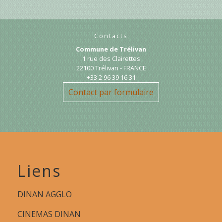
Contacts
Commune de Trélivan
1 rue des Clairettes
22100 Trélivan - FRANCE
+33 2 96 39 16 31
Contact par formulaire
Liens
DINAN AGGLO
CINEMAS DINAN