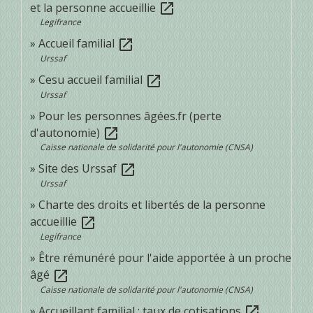
et la personne accueillie
open_in_new
Legifrance
Accueil familial
open_in_new
Urssaf
Cesu accueil familial
open_in_new
Urssaf
Pour les personnes âgées.fr (perte
d'autonomie)
open_in_new
Caisse nationale de solidarité pour l'autonomie (CNSA)
Site des Urssaf
open_in_new
Urssaf
Charte des droits et libertés de la personne
accueillie
open_in_new
Legifrance
Être rémunéré pour l'aide apportée à un proche
âgé
open_in_new
Caisse nationale de solidarité pour l'autonomie (CNSA)
Accueillant familial : taux de cotisations
open_in_new