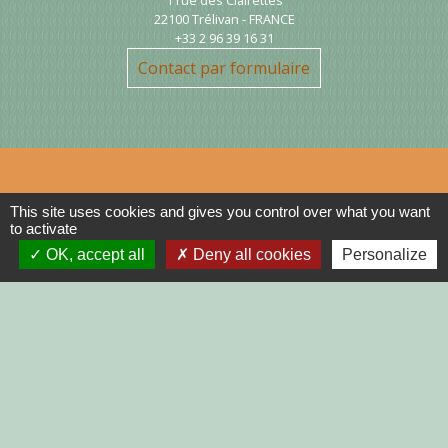
1 rue des Clairettes
22100 Trélivan - FRANCE
+33 2 96 39 16 31
Contact par formulaire
This site uses cookies and gives you control over what you want
Liens
to activate
OK, accept all
Deny all cookies
Personalize
DINAN AGGLO
CINEMAS DINAN
COTES D'ARMOR
REGION BRETAGNE
DEMARCHES