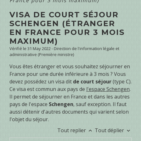
France pour 3 mois maximum)
VISA DE COURT SÉJOUR
SCHENGEN (ÉTRANGER
EN FRANCE POUR 3 MOIS
MAXIMUM)
Vérifié le 31 May 2022 - Direction de l'information légale et
administrative (Première ministre)
Vous êtes étranger et vous souhaitez séjourner en
France pour une durée inférieure à 3 mois ? Vous
devez possédez un visa dit
de court séjour
(type C).
Ce visa est commun aux pays de
l'espace Schengen
.
Il permet de séjourner en France et dans les autres
pays de l'espace
Schengen
, sauf exception. Il faut
aussi détenir d'autres documents qui varient selon
l'objet du séjour.
Tout replier
Tout déplier
keyboard_arrow_up
keyboard_arrow_down