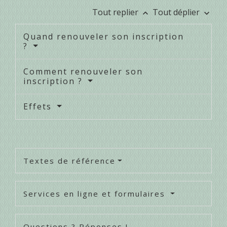
Tout replier
Tout déplier
keyboard_arrow_up
keyboard_arrow_down
Quand renouveler son inscription
?
Comment renouveler son
inscription ?
Effets
Textes de référence
Services en ligne et formulaires
Questions ? Réponses !