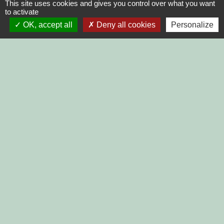
This site uses cookies and gives you control over what you want
DINAN AGGLO
to activate
OK, accept all
Deny all cookies
Personalize
CINEMAS DINAN
COTES D'ARMOR
REGION BRETAGNE
DEMARCHES
ADMINISTRATIVES SUR Service-
public.fr
Jumelages
MONTGAILHARD (ARIEGE)
Mentions légales
-
Politique de confidentialité
-
Accessibilité
-
Plan du site
-
Gestion des cookies