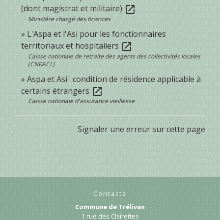
(dont magistrat et militaire)
open_in_new
Ministère chargé des finances
L'Aspa et l'Asi pour les fonctionnaires
territoriaux et hospitaliers
open_in_new
Caisse nationale de retraite des agents des collectivités locales
(CNRACL)
Aspa et Asi : condition de résidence applicable à
certains étrangers
open_in_new
Caisse nationale d'assurance vieillesse
Signaler une erreur sur cette page
Contacts
Commune de Trélivan
1 rue des Clairettes