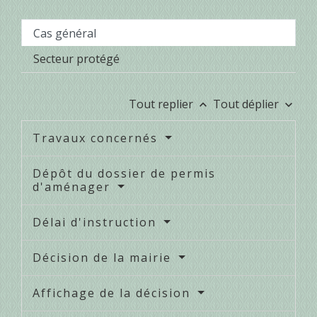
Cas général
Secteur protégé
Tout replier
Tout déplier
keyboard_arrow_up
keyboard_arrow_down
Travaux concernés
Dépôt du dossier de permis
d'aménager
Délai d'instruction
Décision de la mairie
Affichage de la décision