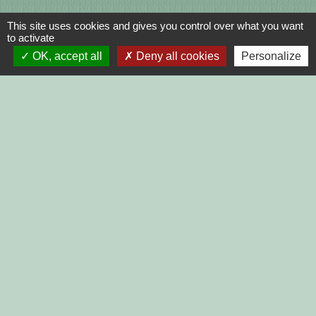
This site uses cookies and gives you control over what you want
to activate
OK, accept all
Deny all cookies
Personalize
Liens
DINAN AGGLO
CINEMAS DINAN
COTES D'ARMOR
REGION BRETAGNE
DEMARCHES
ADMINISTRATIVES SUR Service-
public.fr