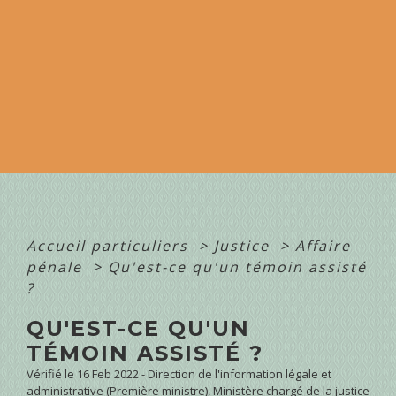
Accueil particuliers
>
Justice
>
Affaire
pénale
>
Qu'est-ce qu'un témoin assisté
?
QU'EST-CE QU'UN
TÉMOIN ASSISTÉ ?
Vérifié le 16 Feb 2022 - Direction de l'information légale et
administrative (Première ministre), Ministère chargé de la justice