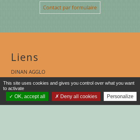
Contact par formulaire
Liens
DINAN AGGLO
This site uses cookies and gives you control over what you want
CINEMAS DINAN
to activate
COTES D'ARMOR
OK, accept all
Deny all cookies
Personalize
REGION BRETAGNE
DEMARCHES
ADMINISTRATIVES SUR Service-
public.fr