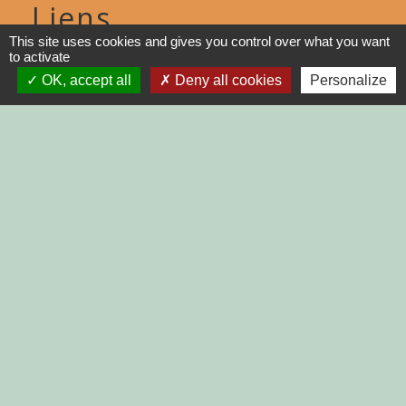
Liens
This site uses cookies and gives you control over what you want
to activate
DINAN AGGLO
OK, accept all
Deny all cookies
Personalize
CINEMAS DINAN
COTES D'ARMOR
REGION BRETAGNE
DEMARCHES
ADMINISTRATIVES SUR Service-
public.fr
Jumelages
MONTGAILHARD (ARIEGE)