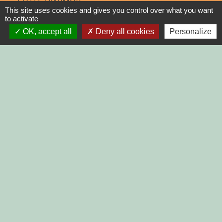
COTES D'ARMOR
This site uses cookies and gives you control over what you want
to activate
REGION BRETAGNE
OK, accept all
Deny all cookies
Personalize
DEMARCHES
ADMINISTRATIVES SUR Service-
public.fr
Jumelages
MONTGAILHARD (ARIEGE)
Mentions légales
-
Politique de confidentialité
-
Accessibilité
-
Plan du site
-
Gestion des cookies
Site créé en partenariat avec Réseau des Communes