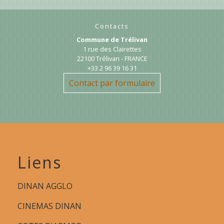
Contacts
Commune de Trélivan
1 rue des Clairettes
22100 Trélivan - FRANCE
+33 2 96 39 16 31
Contact par formulaire
Liens
DINAN AGGLO
CINEMAS DINAN