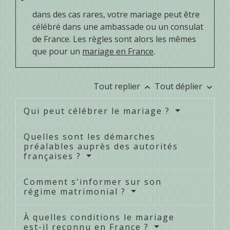
dans des cas rares, votre mariage peut être
célébré dans une ambassade ou un consulat
de France. Les règles sont alors les mêmes
que pour un
mariage en France
.
Tout replier
Tout déplier
keyboard_arrow_up
keyboard_arrow_down
Qui peut célébrer le mariage ?
Quelles sont les démarches
préalables auprès des autorités
françaises ?
Comment s'informer sur son
régime matrimonial ?
À quelles conditions le mariage
est-il reconnu en France ?