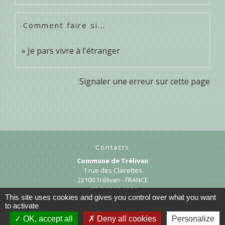
Comment faire si...
Je pars vivre à l'étranger
Signaler une erreur sur cette page
Contacts
Commune de Trélivan
1 rue des Clairettes
22100 Trélivan - FRANCE
+33 2 96 39 16 31
This site uses cookies and gives you control over what you want
Contact par formulaire
to activate
OK, accept all
Deny all cookies
Personalize