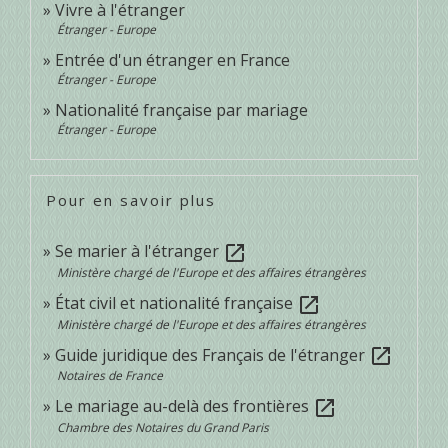
Vivre à l'étranger
Étranger - Europe
Entrée d'un étranger en France
Étranger - Europe
Nationalité française par mariage
Étranger - Europe
Pour en savoir plus
Se marier à l'étranger
open_in_new
Ministère chargé de l'Europe et des affaires étrangères
État civil et nationalité française
open_in_new
Ministère chargé de l'Europe et des affaires étrangères
Guide juridique des Français de l'étranger
open_in_new
Notaires de France
Le mariage au-delà des frontières
open_in_new
Chambre des Notaires du Grand Paris