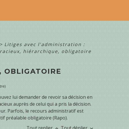
>
Litiges avec l'administration :
racieux, hiérarchique, obligatoire
, OBLIGATOIRE
tre)
ouvez lui demander de revoir sa décision en
ieux auprès de celui qui a pris la décision.
. Parfois, le recours administratif est
atif préalable obligatoire (Rapo).
Tout replier
Tout déplier
keyboard_arrow_up
keyboard_arrow_down