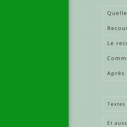
Quelle
Recour
Le rec
Comme
Après
Textes
Et auss