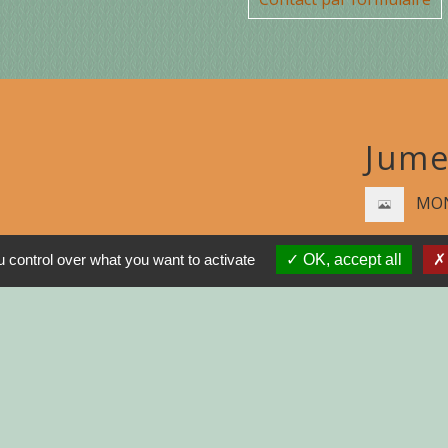
Jume
MON
N
 control over what you want to activate
OK, accept all
R
GNE
INISTRATIVES SUR