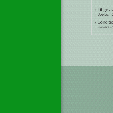
Litige a
Papiers - 
Conditio
Papiers - 