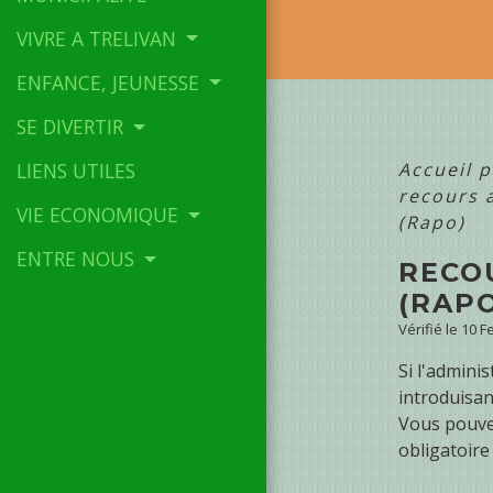
VIVRE A TRELIVAN
ENFANCE, JEUNESSE
SE DIVERTIR
Accueil p
LIENS UTILES
recours 
VIE ECONOMIQUE
(Rapo)
ENTRE NOUS
RECO
(RAP
Vérifié le 10 
Si l'admini
introduisan
Vous pouvez
obligatoire 