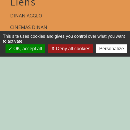
Liens
DINAN AGGLO
CINEMAS DINAN
This site uses cookies and gives you control over what you want
COTES D'ARMOR
to activate
OK, accept all
Deny all cookies
Personalize
REGION BRETAGNE
DEMARCHES
ADMINISTRATIVES SUR Service-
public.fr
Jumelages
MONTGAILHARD (ARIEGE)