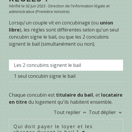
Vérifié le 02 Jun 2023 - Direction de l'information légale et
administrative (Première ministre)
Lorsqu'un couple vit en concubinage (ou
union
libre
), les règles sont différentes selon qu'un seul
concubin signe le bail, ou que les 2 concubins
signent le bail (simultanément ou non).
Les 2 concubins signent le bail
1 seul concubin signe le bail
Chaque concubin est
titulaire du bail
, et
locataire
en titre
du logement qu'ils habitent ensemble.
Tout replier
Tout déplier
keyboard_arrow_up
keyboard_arrow_down
Qui doit payer le loyer et les
charges durant le bail ?