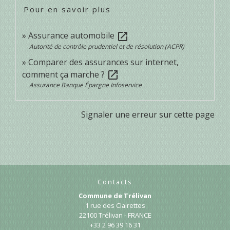
Pour en savoir plus
Assurance automobile
open_in_new
Autorité de contrôle prudentiel et de résolution (ACPR)
Comparer des assurances sur internet,
comment ça marche ?
open_in_new
Assurance Banque Épargne Infoservice
Signaler une erreur sur cette page
Contacts
Commune de Trélivan
1 rue des Clairettes
22100 Trélivan - FRANCE
+33 2 96 39 16 31