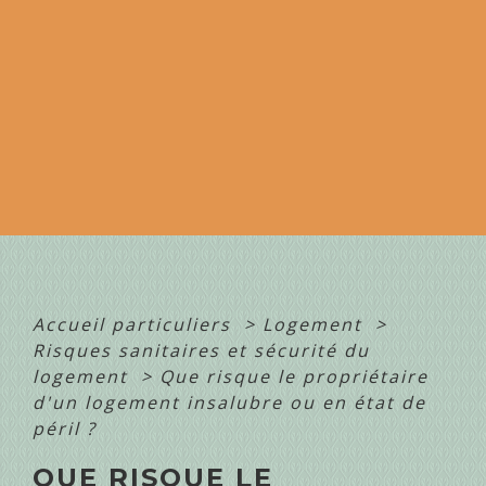
Accueil particuliers
>
Logement
>
Risques sanitaires et sécurité du
logement
>
Que risque le propriétaire
d'un logement insalubre ou en état de
péril ?
QUE RISQUE LE