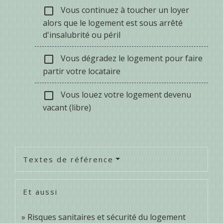
Vous continuez à toucher un loyer
check_box_outline_blank
alors que le logement est sous arrêté
d'insalubrité ou péril
Vous dégradez le logement pour faire
check_box_outline_blank
partir votre locataire
Vous louez votre logement devenu
check_box_outline_blank
vacant (libre)
Textes de référence
Et aussi
Risques sanitaires et sécurité du logement