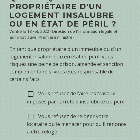
PROPRIÉTAIRE D'UN
LOGEMENT INSALUBRE
OU EN ÉTAT DE PÉRIL ?
Vérifié le 18 Feb 2022 - Direction de l'information légale et
administrative (Première ministre)
En tant que propriétaire d'un immeuble ou d'un
logement
insalubre
ou en
état de péril
, vous
risquez une peine de prison, amende et sanction
complémentaire si vous êtes responsable de
certains faits.
Vous refusez de faire les travaux
check_box_outline_blank
imposés par l'arrêté d'insalubrité ou péril
Vous refusez de reloger votre
check_box_outline_blank
locataire ou le menacer pour qu'il renonce
à être relogé