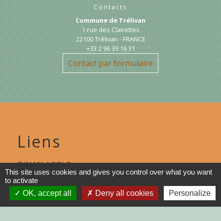
Contacts
Commune de Trélivan
1 rue des Clairettes
22100 Trélivan - FRANCE
+33 2 96 39 16 31
Contact par formulaire
Liens
DINAN AGGLO
This site uses cookies and gives you control over what you want
to activate
CINEMAS DINAN
OK, accept all
Deny all cookies
Personalize
COTES D'ARMOR