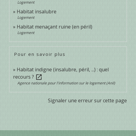
Logement
Habitat insalubre
Logement
Habitat menaçant ruine (en péril)
Logement
Pour en savoir plus
Habitat indigne (insalubre, péril, ...) : quel
recours ?
open_in_new
Agence nationale pour l'information sur le logement (Anil)
Signaler une erreur sur cette page