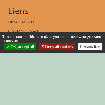
Liens
DINAN AGGLO
CINEMAS DINAN
This site uses cookies and gives you control over what you want
COTES D'ARMOR
to activate
OK, accept all
Deny all cookies
Personalize
REGION BRETAGNE
DEMARCHES
ADMINISTRATIVES SUR Service-
public.fr
Jumelages
MONTGAILHARD (ARIEGE)