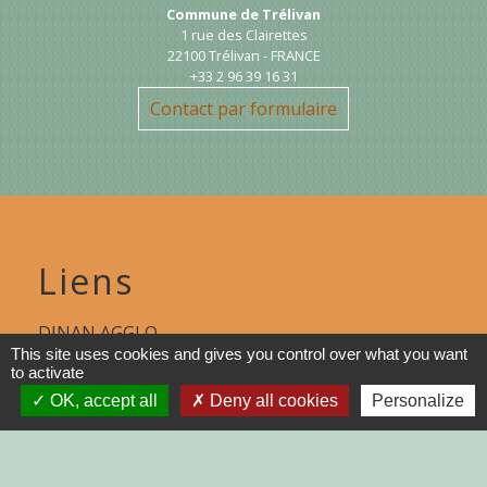
Commune de Trélivan
1 rue des Clairettes
22100 Trélivan - FRANCE
+33 2 96 39 16 31
Contact par formulaire
Liens
DINAN AGGLO
This site uses cookies and gives you control over what you want
to activate
CINEMAS DINAN
OK, accept all
Deny all cookies
Personalize
COTES D'ARMOR
REGION BRETAGNE