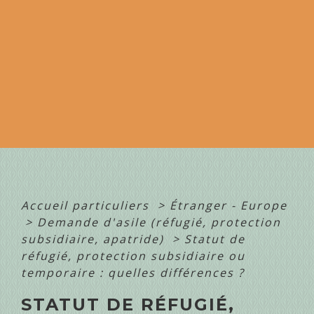
Accueil particuliers
>
Étranger - Europe
>
Demande d'asile (réfugié, protection
subsidiaire, apatride)
>
Statut de
réfugié, protection subsidiaire ou
temporaire : quelles différences ?
STATUT DE RÉFUGIÉ,