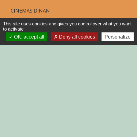
CINEMAS DINAN
COTES D'ARMOR
This site uses cookies and gives you control over what you want
to activate
REGION BRETAGNE
OK, accept all
Deny all cookies
Personalize
DEMARCHES
ADMINISTRATIVES SUR Service-
public.fr
Jumelages
MONTGAILHARD (ARIEGE)
Mentions légales
-
Politique de confidentialité
-
Accessibilité
-
Plan du site
-
Gestion des cookies