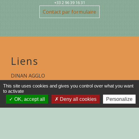
+33 2 96 39 16 31
Contact par formulaire
Liens
DINAN AGGLO
This site uses cookies and gives you control over what you want
CINEMAS DINAN
to activate
OK, accept all
Deny all cookies
Personalize
COTES D'ARMOR
REGION BRETAGNE
DEMARCHES
ADMINISTRATIVES SUR Service-