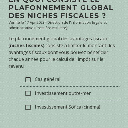
PLAFONNEMENT GLOBAL
DES NICHES FISCALES ?
Vérifié le 17 Apr 2023 - Direction de l'information légale et
administrative (Première ministre)
Le plafonnement global des avantages fiscaux
(
niches fiscales
) consiste à limiter le montant des
avantages fiscaux dont vous pouvez bénéficier
chaque année pour le calcul de l'impôt sur le
revenu.
Cas général
check_box_outline_blank
Investissement outre-mer
check_box_outline_blank
Investissement Sofica (cinéma)
check_box_outline_blank