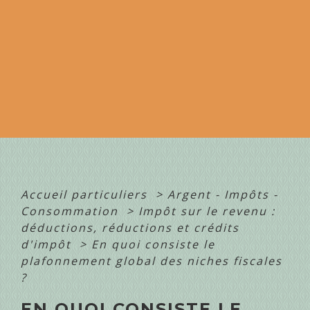
Accueil particuliers
>
Argent - Impôts -
Consommation
>
Impôt sur le revenu :
déductions, réductions et crédits
d'impôt
>
En quoi consiste le
plafonnement global des niches fiscales
?
EN QUOI CONSISTE LE