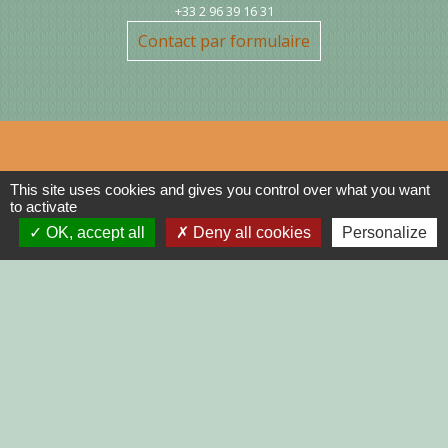
+33 2 96 39 16 31
Contact par formulaire
Liens
This site uses cookies and gives you control over what you want
to activate
OK, accept all
Deny all cookies
Personalize
DINAN AGGLO
CINEMAS DINAN
COTES D'ARMOR
REGION BRETAGNE
DEMARCHES
ADMINISTRATIVES SUR Service-