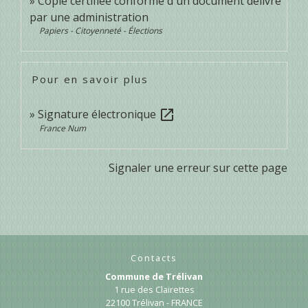
Copie certifiée conforme d'un document délivré
par une administration
Papiers - Citoyenneté - Élections
Pour en savoir plus
Signature électronique
open_in_new
France Num
Signaler une erreur sur cette page
Contacts
Commune de Trélivan
1 rue des Clairettes
22100 Trélivan - FRANCE