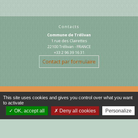
Contacts
Commune de Trélivan
1 rue des Clairettes
22100 Trélivan - FRANCE
+33 2 96 39 16 31
Contact par formulaire
This site uses cookies and gives you control over what you want
to activate
Liens
OK, accept all
Deny all cookies
Personalize
DINAN AGGLO
CINEMAS DINAN