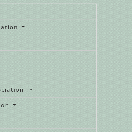
iation
sociation
tion