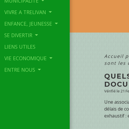
MUNICIPALITE
VIVRE A TRELIVAN
ENFANCE, JEUNESSE
SE DIVERTIR
LIENS UTILES
Accueil p
VIE ECONOMIQUE
sont les
ENTRE NOUS
QUEL
DOCU
Vérifié le 21 
Une associa
délais de c
exhaustif :