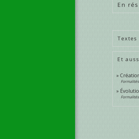
En ré
Textes
Et auss
Créatio
Formalités
Évolutio
Formalités