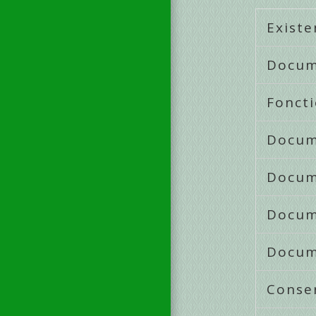
Existe
Docum
Fonct
Docum
Docum
Docum
Docume
Conse