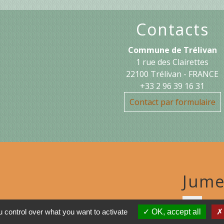
Contacts
Commune de Trélivan
1 rue des Clairettes
22100 Trélivan - FRANCE
+33 2 96 39 16 31
Contact par formulaire
Jume
MON
 control over what you want to activate
OK, accept all