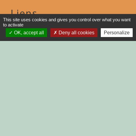
Liens
This site uses cookies and gives you control over what you want
to activate
DINAN AGGLO
OK, accept all
Deny all cookies
Personalize
CINEMAS DINAN
COTES D'ARMOR
REGION BRETAGNE
DEMARCHES
ADMINISTRATIVES SUR Service-
public.fr
Jumelages
MONTGAILHARD (ARIEGE)