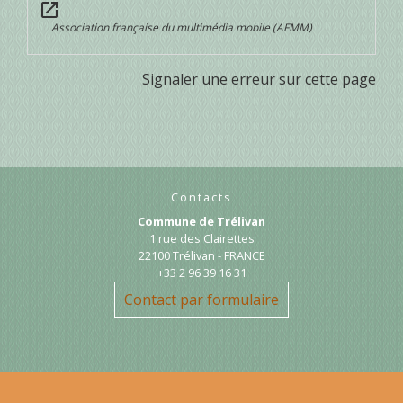
open_in_new
Association française du multimédia mobile (AFMM)
Signaler une erreur sur cette page
Contacts
Commune de Trélivan
1 rue des Clairettes
22100 Trélivan - FRANCE
+33 2 96 39 16 31
Contact par formulaire