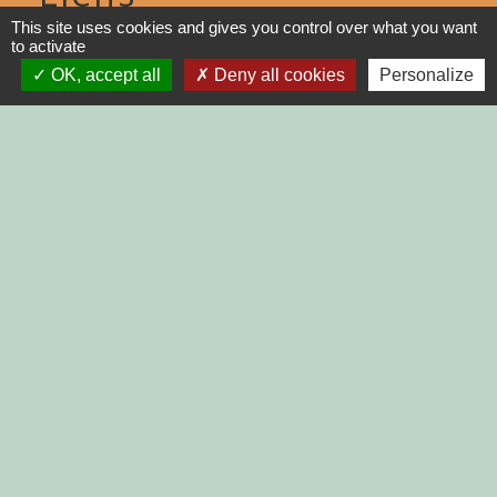
This site uses cookies and gives you control over what you want
DINAN AGGLO
to activate
OK, accept all
Deny all cookies
Personalize
CINEMAS DINAN
COTES D'ARMOR
REGION BRETAGNE
DEMARCHES
ADMINISTRATIVES SUR Service-
public.fr
Jumelages
MONTGAILHARD (ARIEGE)
Mentions légales
-
Politique de confidentialité
-