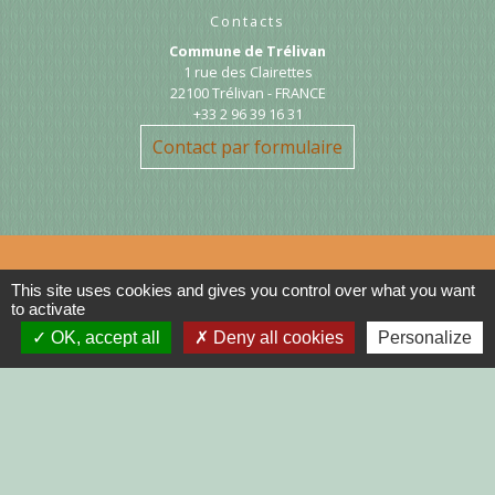
Contacts
Commune de Trélivan
1 rue des Clairettes
22100 Trélivan - FRANCE
+33 2 96 39 16 31
Contact par formulaire
This site uses cookies and gives you control over what you want
Liens
to activate
OK, accept all
Deny all cookies
Personalize
DINAN AGGLO
CINEMAS DINAN
COTES D'ARMOR