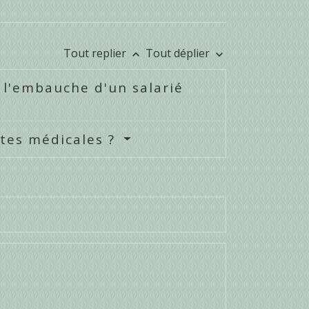
Tout replier
Tout déplier
keyboard_arrow_up
keyboard_arrow_down
e l'embauche d'un salarié
sites médicales ?