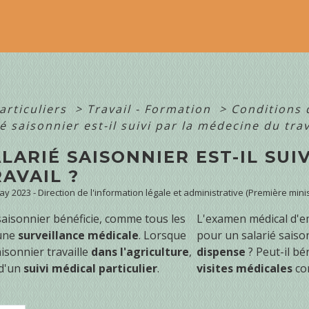
articuliers
>
Travail - Formation
>
Conditions 
é saisonnier est-il suivi par la médecine du trav
LARIÉ SAISONNIER EST-IL SUI
AVAIL ?
May 2023 - Direction de l'information légale et administrative (Première minis
saisonnier bénéficie, comme tous les
L'examen médical d'em
'une
surveillance médicale
. Lorsque
pour un salarié saison
aisonnier travaille
dans l'agriculture
,
dispense
? Peut-il bé
 d'un
suivi médical particulier
.
visites médicales
com