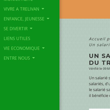
VIVRE A TRELIVAN
ENFANCE, JEUNESSE
SE DIVERTIR
LIENS UTILES
Accueil p
Un salari
VIE ECONOMIQUE
UN SA
ENTRE NOUS
DU TR
Vérifié le 09 
Un salarié 
salariés, d
le salarié s
il bénéficie