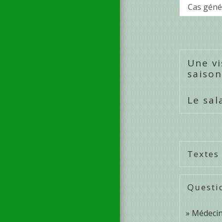
Cas géné
Une vi
saison
Le sal
Textes
Questi
Médecine