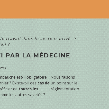
de travail dans le secteur privé
>
ail ?
VI PAR LA MÉDECINE
tre)
bauche est-il obligatoire
Nous faisons
nier ? Existe-t-il des
cas de
un point sur la
néficier de
toutes les
réglementation.
me les autres salariés ?