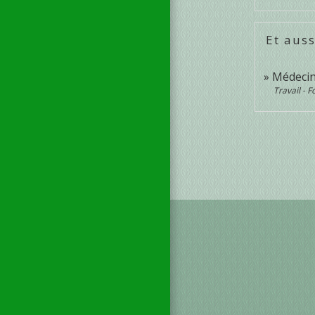
Et auss
Médecin
Travail - 