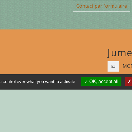
Contact par formulaire
Jume
MON
N
 control over what you want to activate
OK, accept all
R
GNE
INISTRATIVES SUR