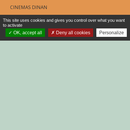
CINEMAS DINAN
COTES D'ARMOR
This site uses cookies and gives you control over what you want
to activate
REGION BRETAGNE
OK, accept all
Deny all cookies
Personalize
DEMARCHES
ADMINISTRATIVES SUR Service-
public.fr
Jumelages
MONTGAILHARD (ARIEGE)
Mentions légales
-
Politique de confidentialité
-
Accessibilité
-
Plan du site
-
Gestion des cookies