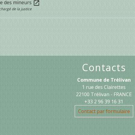
ice des mineurs
open_in_new
chargé de la justice
Contacts
Commune de Trélivan
1 rue des Clairettes
22100 Trélivan - FRANCE
+33 2 96 39 16 31
Contact par formulaire