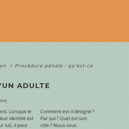
ion
>
Procédure pénale : qu'est-ce
U'UN ADULTE
tre)
ent. Lorsque le
Comment est-il désigné ?
eur identité est
Par qui ? Quel est son
 lui), il peut
rôle ? Nous vous