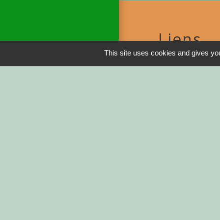
Liens
This site uses cookies and gives you
DINAN AGGLO
CINEMAS DINA
COTES D'ARMO
REGION BRETA
DEMARCHES ADM
Service-public.fr
Men