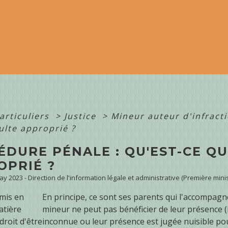
articuliers
>
Justice
>
Mineur auteur d'infract
ulte approprié ?
ÉDURE PÉNALE : QU'EST-CE Q
OPRIÉ ?
May 2023 - Direction de l'information légale et administrative (Première minis
mis en
En principe, ce sont ses parents qui l'accompagn
atière
mineur ne peut pas bénéficier de leur présence (l
droit d'être
inconnue ou leur présence est jugée nuisible pour