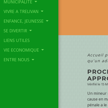
MUNICIPALITE
VIVRE A TRELIVAN
ENFANCE, JEUNESSE
SE DIVERTIR
LIENS UTILES
VIE ECONOMIQUE
Accueil p
ENTRE NOUS
qu'un ad
PROC
APPR
Vérifié le 15 
Un mineur 
cause en m
pénale a le 