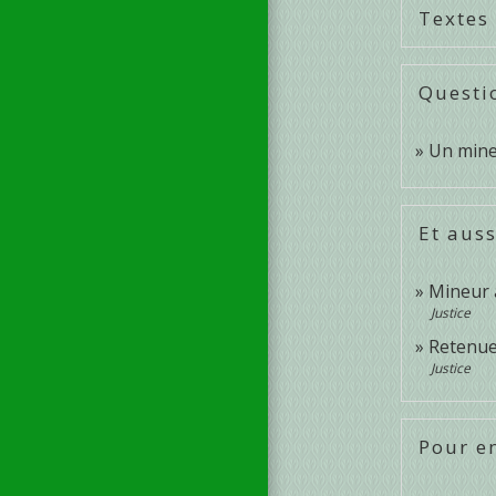
Textes
Questi
Un mineu
Et auss
Mineur 
Justice
Retenue
Justice
Pour en