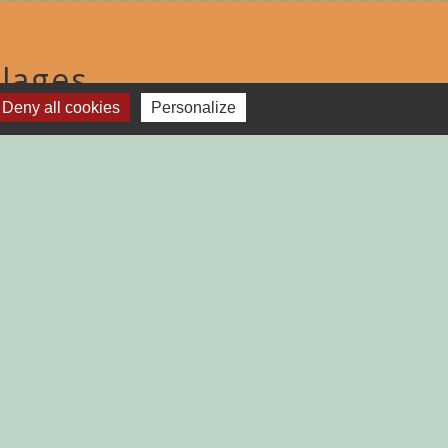
lages
Deny all cookies
Personalize
TGAILHARD (ARIEGE)
-
Plan du site
-
Gestion des cookies
es Communes