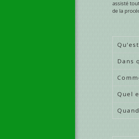
assisté tou
de la procé
Qu'est
Dans q
Comme
Quel e
Quand 