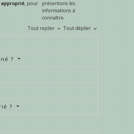
 approprié
, pour
présentons les
informations à
connaître.
Tout replier
Tout déplier
keyboard_arrow_up
keyboard_arrow_down
gné ?
rié ?