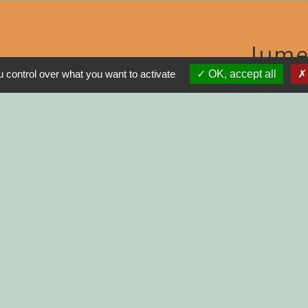
Jume
 control over what you want to activate
OK, accept all
MON
N
R
GNE
INISTRATIVES SUR
tions légales
-
Politique de confidentialité
-
Accessibilité
Site créé en partenariat avec Réseau d