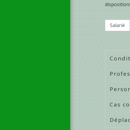
disposition
Salarié
Condit
Profes
Perso
Cas c
Dépla