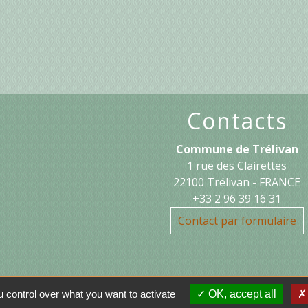
Contacts
Commune de Trélivan
1 rue des Clairettes
22100 Trélivan - FRANCE
+33 2 96 39 16 31
Contact par formulaire
 control over what you want to activate
OK, accept all