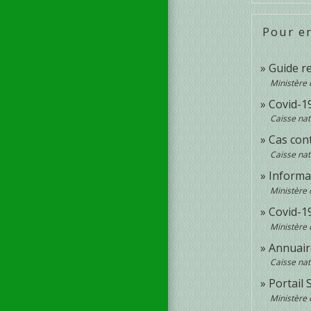
Pour en
Guide r
Ministère 
Covid-19
Caisse na
Cas cont
Caisse na
Informa
Ministère 
Covid-1
Ministère 
Annuaire
Caisse na
Portail 
Ministère 