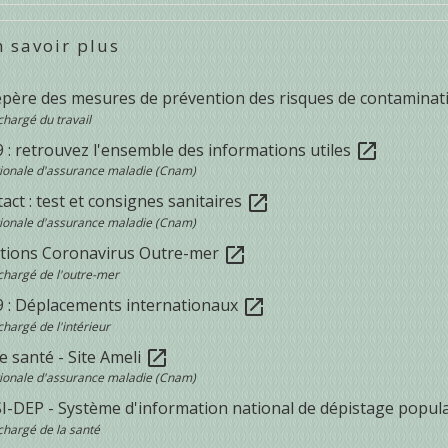
 savoir plus
epère des mesures de prévention des risques de contaminat
chargé du travail
 : retrouvez l'ensemble des informations utiles
open_in_new
tionale d'assurance maladie (Cnam)
act : test et consignes sanitaires
open_in_new
tionale d'assurance maladie (Cnam)
tions Coronavirus Outre-mer
open_in_new
chargé de l'outre-mer
9 : Déplacements internationaux
open_in_new
chargé de l'intérieur
 santé - Site Ameli
open_in_new
tionale d'assurance maladie (Cnam)
SI-DEP - Système d'information national de dépistage popul
chargé de la santé