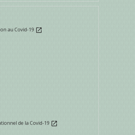
ion au Covid-19
open_in_new
ationnel de la Covid-19
open_in_new