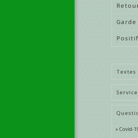
Retour
Garde 
Positi
Textes
Service
Questi
Covid-19