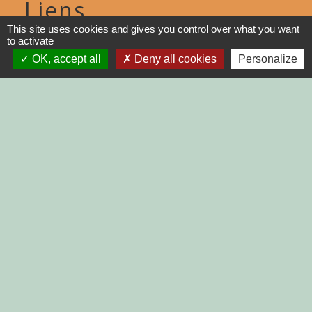
Liens
This site uses cookies and gives you control over what you want
to activate
DINAN AGGLO
OK, accept all
Deny all cookies
Personalize
CINEMAS DINAN
COTES D'ARMOR
REGION BRETAGNE
DEMARCHES
ADMINISTRATIVES SUR Service-
public.fr
Jumelages
MONTGAILHARD (ARIEGE)